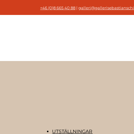
+46 (0)8 665 40 88
|
galleri@gallerisebastianschi
UTSTÄLLNINGAR