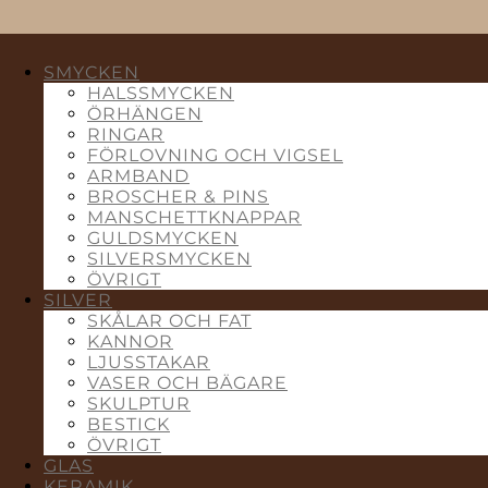
SMYCKEN
HALSSMYCKEN
ÖRHÄNGEN
RINGAR
FÖRLOVNING OCH VIGSEL
ARMBAND
BROSCHER & PINS
MANSCHETTKNAPPAR
GULDSMYCKEN
SILVERSMYCKEN
ÖVRIGT
SILVER
SKÅLAR OCH FAT
KANNOR
LJUSSTAKAR
VASER OCH BÄGARE
SKULPTUR
BESTICK
ÖVRIGT
GLAS
KERAMIK