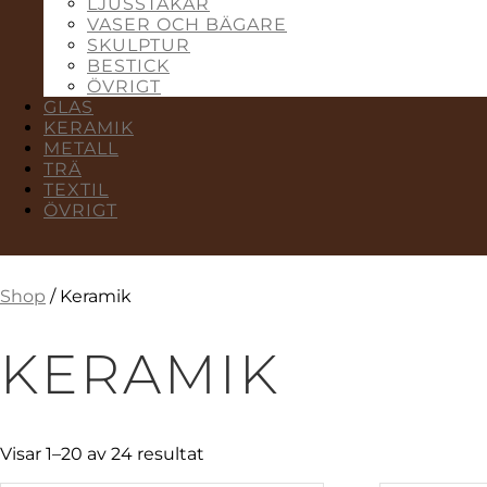
LJUSSTAKAR
VASER OCH BÄGARE
SKULPTUR
BESTICK
ÖVRIGT
GLAS
KERAMIK
METALL
TRÄ
TEXTIL
ÖVRIGT
Shop
/ Keramik
KERAMIK
Visar 1–20 av 24 resultat