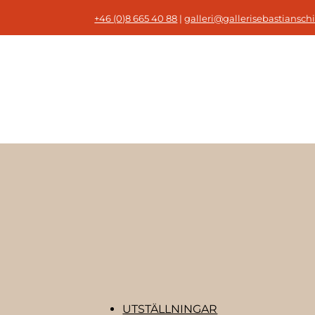
+46 (0)8 665 40 88
|
galleri@gallerisebastianschi
UTSTÄLLNINGAR