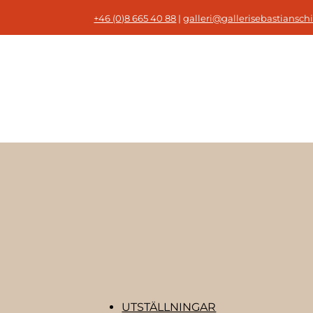
+46 (0)8 665 40 88
|
galleri@gallerisebastianschi
UTSTÄLLNINGAR