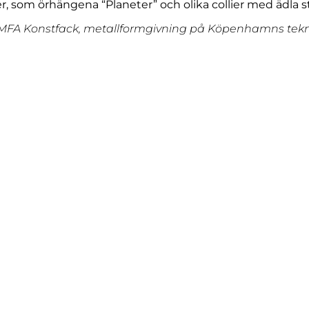
er, som örhängena “Planeter” och olika collier med ädla s
d, MFA Konstfack, metallformgivning på Köpenhamns tekn