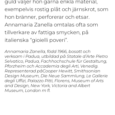
guld väljer hon gärna enkla material,
exempelvis rostig plåt och järnskrot, som
hon bränner, perforerar och etsar.
Annamaria Zanella omtalas ofta som
tillverkare av fattiga smycken, på
italienska “gioielli poveri”.
Annamaria Zanella, född 1966, bosatt och
verksam i Padua, utbildad på
Statale d’Arte Pietro
Selvatico, Padua, Fachhochschule für Gestaltung,
Pforzheim och Accademia degli Arti, Venedig.
Representerad på
Cooper Hewitt, Smithsonian
Design Museum,
Die Neue Sammlung,
Le Gallerie
degli Uffizi, Palazzo Pitti, Florens,
Museum of Arts
and Design, New York,
Victoria and Albert
Museum, London m fl.