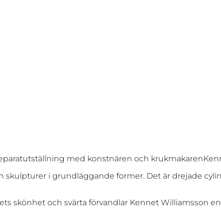
l en separatutställning med konstnären och krukmakarenKe
ärl och skulpturer i grundläggande former. Det är drejade
ivets skönhet och svärta förvandlar Kennet Williamsson enk