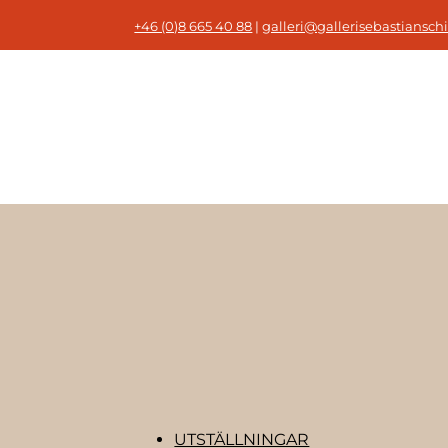
+46 (0)8 665 40 88
|
galleri@gallerisebastianschi
UTSTÄLLNINGAR